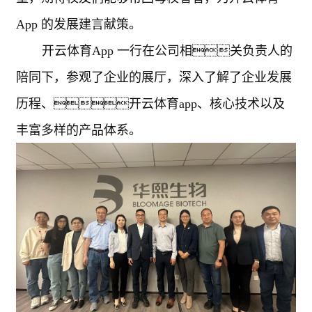
App 的发展建言献策。
开云体育App 一行在公司相关负责人的
陪同下，参观了企业的展厅，深入了解了企业发展
历程、开云体育app、核心技术以及
丰富多样的产品体系。