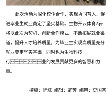
此次活动为深化校企合作、实现协同育人、促
进毕业生就业奠定了坚实基础。生物开云体育App
将以此次为契机，创新合作模式，不断拓展就业渠
道，提升人才培养质量，为毕业生实现高质量充分
就业奠定坚实基础，同时也为生物科技
行业的发展贡献更多的智慧和力
量。
撰稿：阮斌 编辑：武芳 编审：史国普