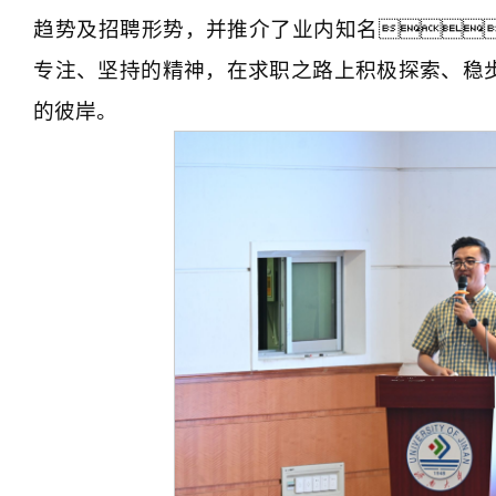
趋势及招聘形势，并推介了业内知名
专注、坚持的精神，在求职之路上积极探索、稳
的彼岸。