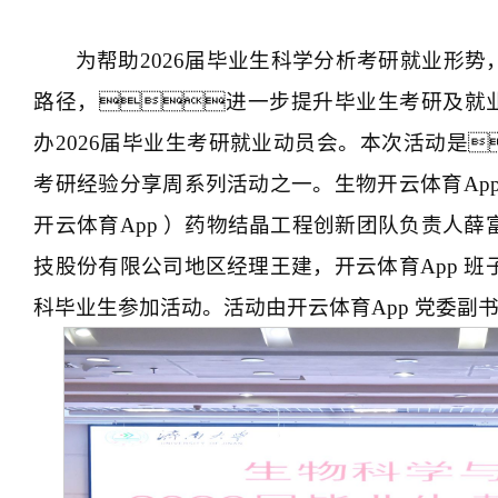
为帮助2026届毕业生科学分析考研就业形
路径，进一步提升毕业生考研及就业竞
办2026届毕业生考研就业动员会。本次活动是
考研经验分享周系列活动之一。生物开云体育App
开云体育App ）药物结晶工程创新团队负责人薛
技股份有限公司地区经理王建，开云体育App 班
科毕业生参加活动。活动由开云体育App 党委副