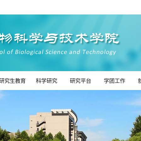
研究生教育
科学研究
研究平台
学团工作