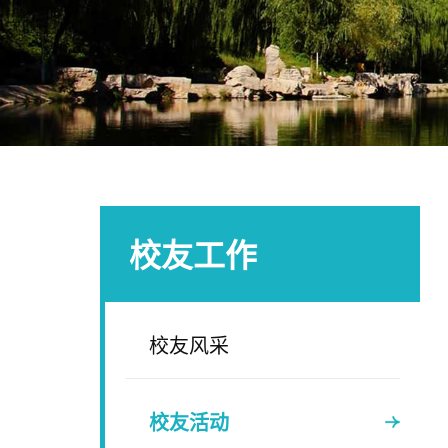
校友工作
校友风采
校友活动