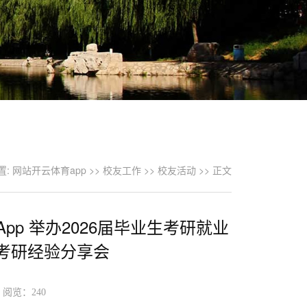
置:
网站开云体育app
>>
校友工作
>>
校友活动
>> 正文
pp 举办2026届毕业生考研就业
”考研经验分享会
7 阅览：
240