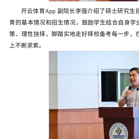
开云体育App 副院长李强介绍了硕士研究生
育的基本情况和招生情况，鼓励学生结合自身学
策、理性抉择，脚踏实地走好择校备考每一步，
上不断求索。