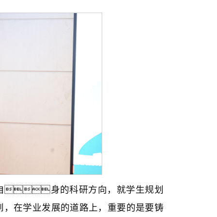
自身的科研方向，就学生规划
到，在学业发展的道路上，重要的是要铸