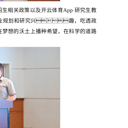
招生相关政策以及开云体育App 研究生教
业规划和研究兴趣，吃透政
在梦想的沃土上播种希望，在科学的道路